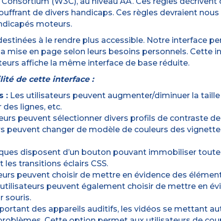
b Consortium (W3C), au niveau AA. Ces règles décrive
frant de divers handicaps. Ces règles devraient nous p
andicapés moteurs.
estinées à le rendre plus accessible. Notre interface pe
t la mise en page selon leurs besoins personnels. Cette 
sateurs affiche la même interface de base réduite.
lité de cette interface :
 :
Les utilisateurs peuvent augmenter/diminuer la taille 
 des lignes, etc.
eurs peuvent sélectionner divers profils de contraste de co
rs peuvent changer de modèle de couleurs des vignettes,
iques disposent d’un bouton pouvant immobiliser toutes 
t les transitions éclairs CSS.
teurs peuvent choisir de mettre en évidence des élément
s utilisateurs peuvent également choisir de mettre en é
r souris.
s portant des appareils auditifs, les vidéos se mettan
problèmes. Cette option permet aux utilisateurs de coup