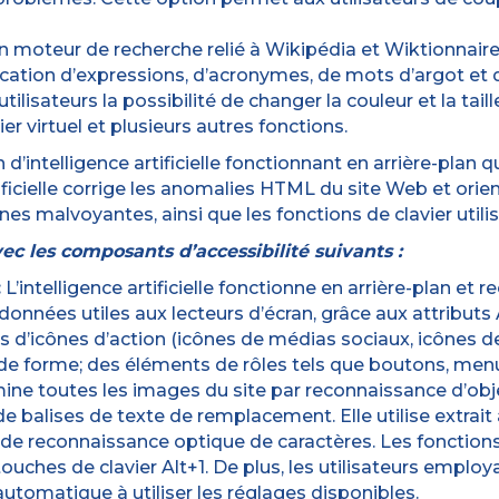
un moteur de recherche relié à Wikipédia et Wiktionnai
fication d’expressions, d’acronymes, de mots d’argot et 
ilisateurs la possibilité de changer la couleur et la taill
ier virtuel et plusieurs autres fonctions.
n d’intelligence artificielle fonctionnant en arrière-plan 
tificielle corrige les anomalies HTML du site Web et ori
nnes malvoyantes, ainsi que les fonctions de clavier uti
avec les composants d’accessibilité suivants :
:
L’intelligence artificielle fonctionne en arrière-plan et r
données utiles aux lecteurs d’écran, grâce aux attributs A
 d’icônes d’action (icônes de médias sociaux, icônes de 
 de forme; des éléments de rôles tels que boutons, menu
examine toutes les images du site par reconnaissance d’obj
e balises de texte de remplacement. Elle utilise extrait
e reconnaissance optique de caractères. Les fonctions
ches de clavier Alt+1. De plus, les utilisateurs employa
 automatique à utiliser les réglages disponibles.