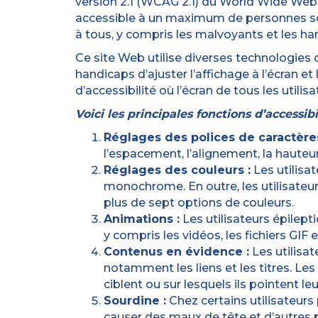
version 2.1 (WCAG 2.1) du World Wide We
accessible à un maximum de personnes souf
à tous, y compris les malvoyants et les h
Ce site Web utilise diverses technologies d
handicaps d’ajuster l’affichage à l’écran e
d’accessibilité où l’écran de tous les utili
Voici les principales fonctions d’accessibi
Réglages des polices de caractères
l’espacement, l’alignement, la hauteur
Réglages des couleurs :
Les utilisat
monochrome. En outre, les utilisateu
plus de sept options de couleurs.
Animations :
Les utilisateurs épilept
y compris les vidéos, les fichiers GIF e
Contenus en évidence :
Les utilisa
notamment les liens et les titres. Le
ciblent ou sur lesquels ils pointent leu
Sourdine :
Chez certains utilisateur
causer des maux de tête et d’autres 