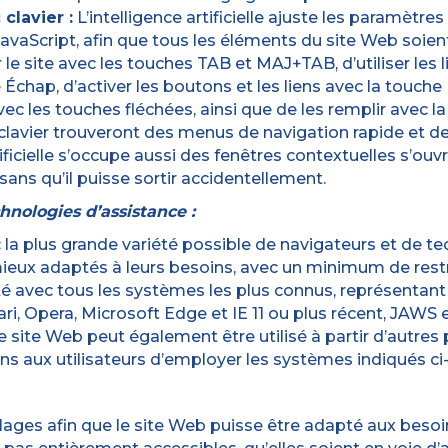
clavier :
L’intelligence artificielle ajuste les paramètr
cript, afin que tous les éléments du site Web soient e
 le site avec les touches TAB et MAJ+TAB, d’utiliser les 
 Échap, d’activer les boutons et les liens avec la touche
ec les touches fléchées, ainsi que de les remplir avec l
r clavier trouveront des menus de navigation rapide et d
tificielle s’occupe aussi des fenêtres contextuelles s’
ans qu’il puisse sortir accidentellement.
hnologies d’assistance :
 la plus grande variété possible de navigateurs et de te
es mieux adaptés à leurs besoins, avec un minimum de res
lité avec tous les systèmes les plus connus, représenta
ri, Opera, Microsoft Edge et IE 11 ou plus récent, JAWS e
 site Web peut également être utilisé à partir d’autres
s aux utilisateurs d’employer les systèmes indiqués ci
lages afin que le site Web puisse être adapté aux besoins 