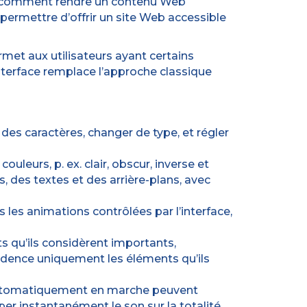
nt comment rendre un contenu Web
ermettre d’offrir un site Web accessible
rmet aux utilisateurs ayant certains
interface remplace l’approche classique
des caractères, changer de type, et régler
uleurs, p. ex. clair, obscur, inverse et
 des textes et des arrière-plans, avec
les animations contrôlées par l’interface,
s qu’ils considèrent importants,
vidence uniquement les éléments qu’ils
t automatiquement en marche peuvent
er instantanément le son sur la totalité