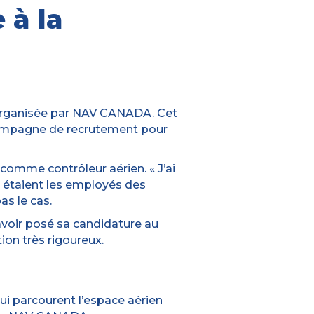
 à la
t organisée par NAV CANADA. Cet
 campagne de recrutement pour
e comme contrôleur aérien. « J’ai
s étaient les employés des
as le cas.
avoir posé sa candidature au
on très rigoureux.
qui parcourent l’espace aérien