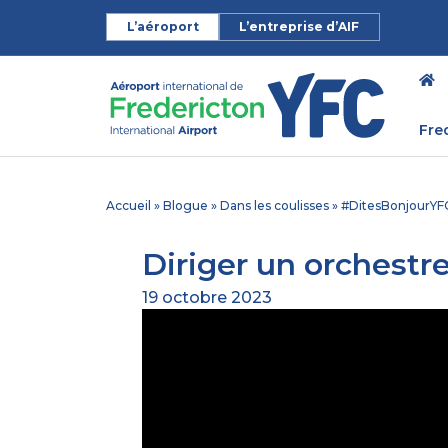
L’aéroport
L’entreprise d’AIF
Fre
Accueil
»
Blogue
»
Dans les coulisses
»
#DitesBonjourYF
Diriger un orchestre
19 octobre 2023