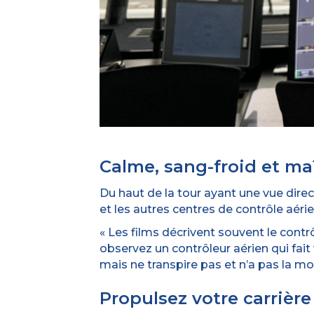
Calme, sang-froid et maî
Du haut de la tour ayant une vue dire
et les autres centres de contrôle aérien,
« Les films décrivent souvent le contr
observez un contrôleur aérien qui fait v
mais ne transpire pas et n’a pas la mo
Propulsez votre carriè