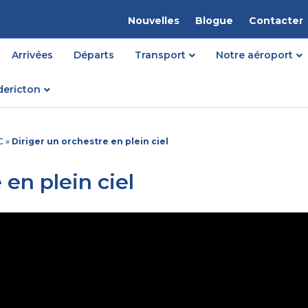
Nouvelles
Blogue
Contacter
Arrivées
Départs
Transport
Notre aéroport
dericton
C
»
Diriger un orchestre en plein ciel
 en plein ciel