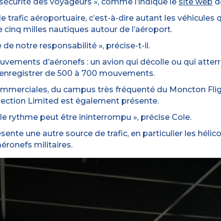
 sécurité des voyageurs », comme l’indique le
site web
d
 trafic aéroportuaire, c’est-à-dire autant les véhicules qu
 cinq milles nautiques autour de l’aéroport.
 de notre responsabilité », précise-t-il.
ements d’aéronefs : un avion qui décolle ou qui atter
 enregistrer de 500 à 700 mouvements.
mmerciales, du campus très fréquenté du Moncton Flig
otection Limited est également présente.
 le rythme peut être ininterrompu », précise Cole.
nte une autre source de trafic, en particulier les hélic
éronefs militaires.