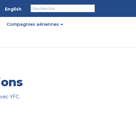
English
Compagnies aériennes
ions
avec YFC.