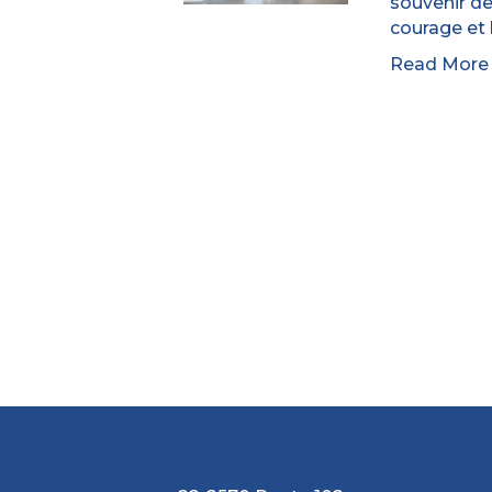
souvenir de 
courage et l
Read Mor