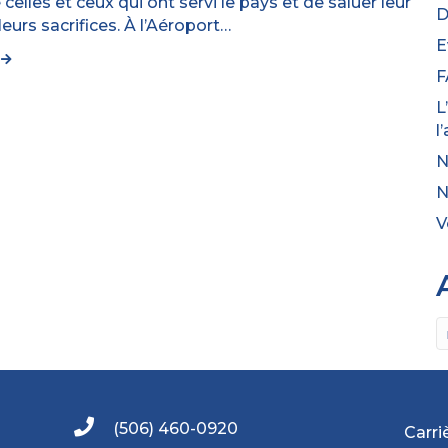
celles et ceux qui ont servi le pays et de saluer leur
D
eurs sacrifices. À l’Aéroport…
E
e
F
L
l
N
N
V
A
(506) 460-0920
Carri