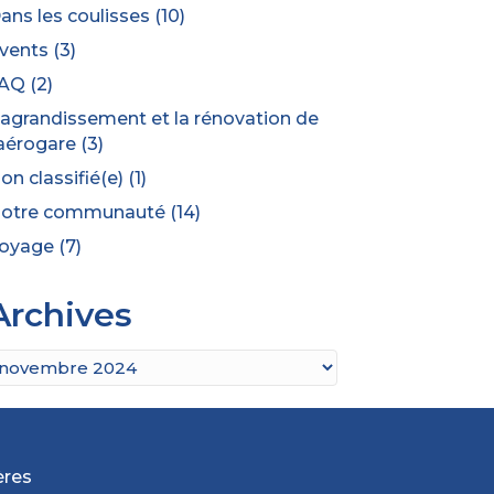
ans les coulisses
(10)
vents
(3)
AQ
(2)
’agrandissement et la rénovation de
’aérogare
(3)
on classifié(e)
(1)
otre communauté
(14)
oyage
(7)
Archives
rchives
ères