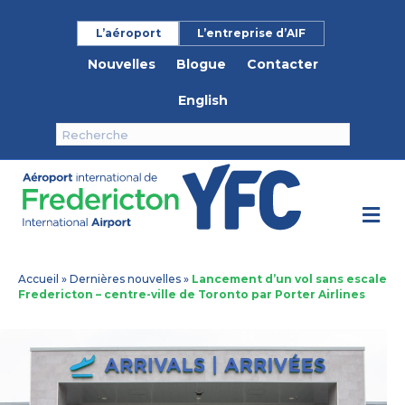
L’aéroport
L’entreprise d’AIF
Nouvelles
Blogue
Contacter
English
M
Accueil
»
Dernières nouvelles
»
Lancement d’un vol sans escale
Fredericton – centre-ville de Toronto par Porter Airlines