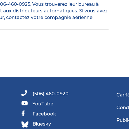
un
06-460-0925. Vous trouverez leur bureau à
objet
t aux distributeurs automatiques. Si vous avez
perdu
ieur, contactez votre compagnie aérienne.
à
l’aéroport?
(506) 460-0920
Carri
YouTube
Condi
Facebook
Publi
Bluesky