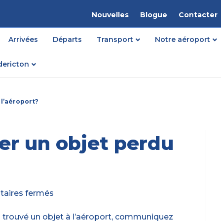
Nouvelles
Blogue
Contacter
Arrivées
Départs
Transport
Notre aéroport
dericton
l’aéroport?
r un objet perdu
sur
aires fermés
Comment
déclarer
z trouvé un objet à l’aéroport, communiquez