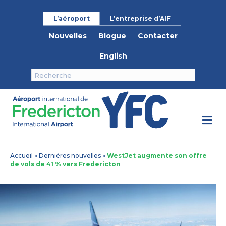
L’aéroport
L’entreprise d’AIF
Nouvelles
Blogue
Contacter
English
M
Accueil
»
Dernières nouvelles
»
WestJet augmente son offre
de vols de 41 % vers Fredericton