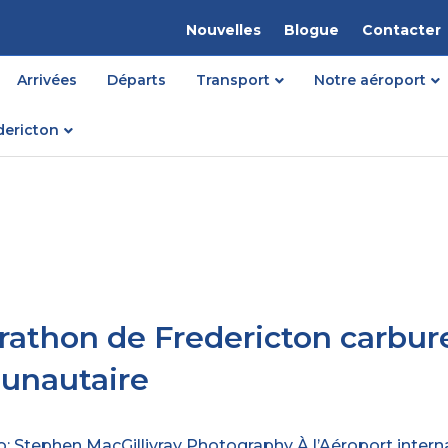
Nouvelles
Blogue
Contacter
Arrivées
Départs
Transport
Notre aéroport
dericton
athon de Fredericton carbure
nautaire
: Stephen MacGillivray Photography À l’Aéroport internat