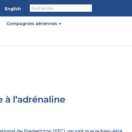
English
Compagnies aériennes
 à l’adrénaline
ional de Fredericton (YFC), on sait que le bien-être