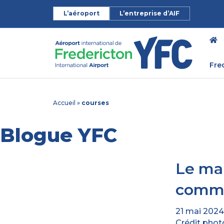
L’aéroport
L’entreprise d’AIF
Fre
Accueil
»
courses
Blogue YFC
Le mar
commu
21 mai 2024
Crédit photo